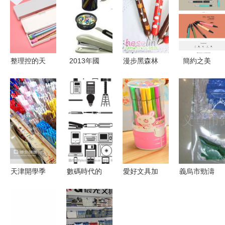
整理控的天
2013年國
漫步黑森林
簡約之美
堂，創造力
內文具行業
童話 木質
淘寶上的精
的大賣場
品牌競爭震
小熊云朵圓
品文具推薦
漫步文具玩
蕩中的重構
珠筆的趣味
具百貨城
與突圍
制作
天津開學季
數碼時代的
愛好文具加
義烏市勁濤
文具熱銷
桌上風景
盟多少錢
文具廠塑料
新學期新氣
辦公文具與
加工產品列
象
剪影的時尚
表 文具篇