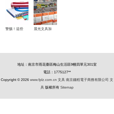
碰撞
警惕！這些
晨光文具加
日常文具可
盟指南 費
能潛藏危
用詳情與注
險，孩子可
意事項一覽
能不知道
地址：南京市雨花臺區梅山生活區9幢四單元301室
電話：1775127**
Copyright © 2026
www.fplz.com.cn
文具
南京錢程電子商務有限公司
文
具
版權所有
Sitemap